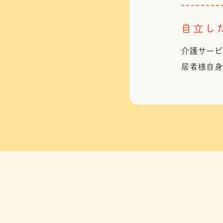
自立し
介護サー
居者様自