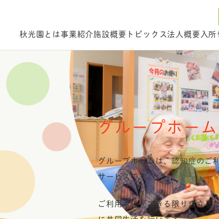
ム
秋光園とは
事業紹介
施設概要
トピックス
法人概要
入所
グループホーム
グループホームは、認知症のご
サービスです。
ご利用者様ができる限り自立し