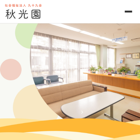
法人概要
経営情報
下記の資料は「WAM NET」をご覧ください。
各年度の決算書および貸借対照表
社会福祉法人九十九会定款
社会福祉法人九十九役員報酬規程
WAM NET