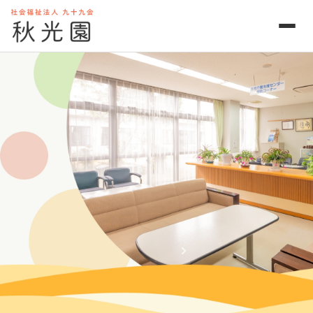
法人概要
経営情報
下記の資料は「WAM NET」をご覧ください。
各年度の決算書および貸借対照表
社会福祉法人九十九会定款
社会福祉法人九十九役員報酬規程
WAM NET